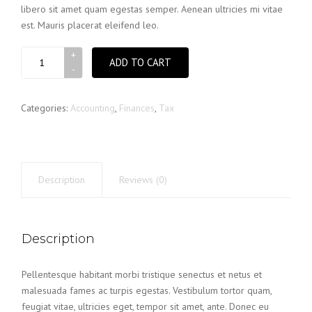
libero sit amet quam egestas semper. Aenean ultricies mi vitae
est. Mauris placerat eleifend leo.
Money
ADD TO CART
check
book
quantity
Categories:
Accounting
,
Finances
,
Tax
Description
Reviews (0)
Description
Pellentesque habitant morbi tristique senectus et netus et
malesuada fames ac turpis egestas. Vestibulum tortor quam,
feugiat vitae, ultricies eget, tempor sit amet, ante. Donec eu