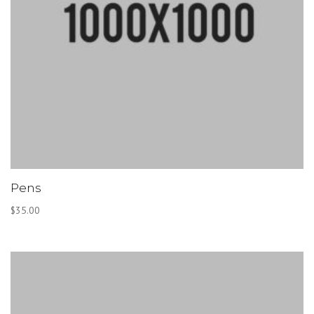
Pens
$
35.00